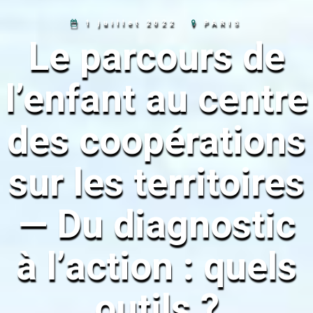
1 juillet 2022
PARIS
Le parcours de
l’enfant au centre
des coopérations
sur les territoires
— Du diagnostic
à l’action : quels
outils ?